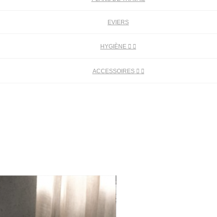
EVIERS
HYGIÈNE


ACCESSOIRES

