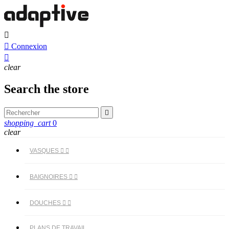


Connexion

clear
Search the store

shopping_cart
0
clear
VASQUES


BAIGNOIRES


DOUCHES


PLANS DE TRAVAIL