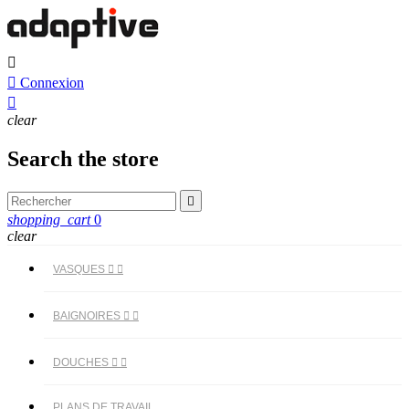


Connexion

clear
Search the store

shopping_cart
0
clear
VASQUES


BAIGNOIRES


DOUCHES


PLANS DE TRAVAIL