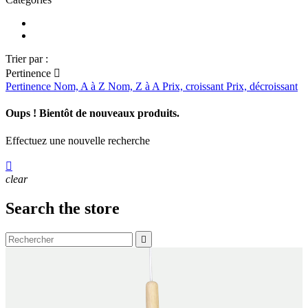
Trier par :
Pertinence

Pertinence
Nom, A à Z
Nom, Z à A
Prix, croissant
Prix, décroissant
Oups ! Bientôt de nouveaux produits.
Effectuez une nouvelle recherche

clear
Search the store
