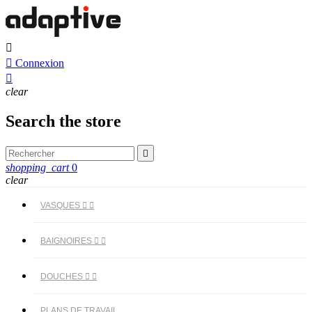


Connexion

clear
Search the store

shopping_cart
0
clear
VASQUES


BAIGNOIRES


DOUCHES


PLANS DE TRAVAIL