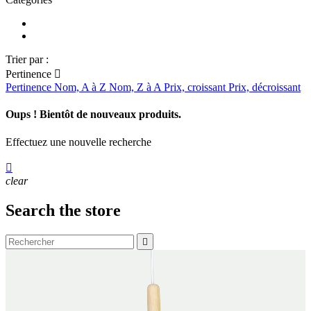
Trier par :
Pertinence

Pertinence
Nom, A à Z
Nom, Z à A
Prix, croissant
Prix, décroissant
Oups ! Bientôt de nouveaux produits.
Effectuez une nouvelle recherche

clear
Search the store
